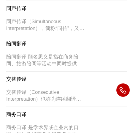
言。口译依进行的方式，可分为同
同声传译
声传译以及交替传译两大类。         
1、同声传译        **国际大型会
同声传译（Simultaneous 
议、高峰论坛、政府组织的正式会
interpretation），简称“同传”，又称
议、行业论坛、行业峰会等等。        
“同声翻译”、“同步口译”，是指译员
2、交替传译        包括更正式的中
在不打断讲话者讲话的情况下，不
陪同翻译
型会议、技术交流、商务谈判或更
间断地将内容口译给听众的一种翻
高级别的学术会议等。        交替传
译方式，同声传译员通过专用的设
陪同翻译 顾名思义是指在商务陪
译是...
备提供即时的翻译，这种方式适用
同、旅游陪同等活动中同时提供口
于大型的研讨会和国际会议，通常
译工作的专业人员。它涉及外语导
由两名到三名译员轮换进行。        
游、购物陪同、旅游口译、商务口
交替传译
同声传译作为一种翻译方式，其**
译等，较之同声传译服务，陪同翻
特点在于效率高，原文与译文翻译
译的难度和要求相对较低。属于翻
交替传译（Consecutive 
的平均间隔时间是三...
译的一种，行业内按照级别分陪同
Interpretation）也称为连续翻译或
翻译，一般会议翻译，大型会议翻
即席翻译，指的是译员在讲话人用
译等都属于同声传译或交替传译
原语讲完一部分或全部讲完以后，
商务口译
（统称口译服务-与笔译相对）；陪
再用译语把讲话人所表述的思想和
同翻译大概是指陪同一位或两位客
情感，以口头的形式，重新表述给
商务口译-是学术界或企业内的口
户，为客户在会议，旅游，展会，